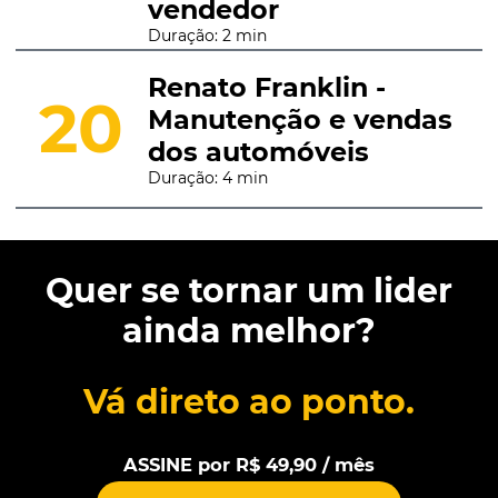
vendedor
Duração: 2 min
Renato Franklin -
20
Manutenção e vendas
dos automóveis
Duração: 4 min
Quer se tornar um lider
ainda melhor?
Vá direto ao ponto.
ASSINE por R$ 49,90 / mês