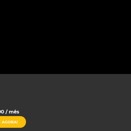
90 / mês
E AGORA!