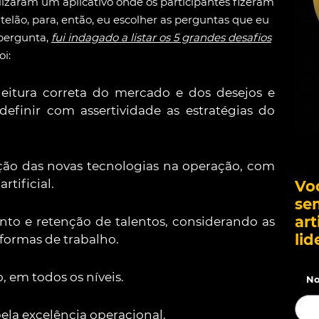
lizaram um aplicativo onde os participantes fizeram
lão, para, então, eu escolher as perguntas que eu
 pergunta,
fui indagado a listar os 5 grandes desafios
oi:
leitura correta do mercado e dos desejos e
definir com assertividade as estratégias do
ação das novas tecnologias na operação, com
rtificial.
Vo
se
art
nto e retenção de talentos, considerando as
lid
formas de trabalho.
 em todos os níveis.
No
pela excelência operacional.