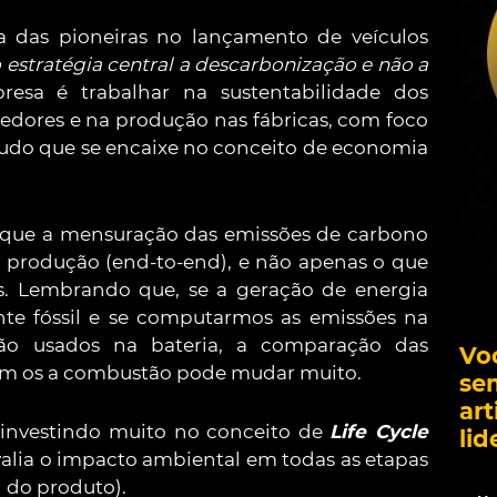
das pioneiras no lançamento de veículos
stratégia central a descarbonização e não a
presa é trabalhar na sustentabilidade dos
cedores e na produção nas fábricas, com foco
 tudo que se encaixe no conceito de economia
z que a mensuração das emissões de carbono
e produção (end-to-end), e não apenas o que
s. Lembrando que, se a geração de energia
onte fóssil e se computarmos as emissões na
ão usados na bateria, a comparação das
Vo
com os a combustão pode mudar muito.
se
art
 investindo muito no conceito de
Life Cycle
lid
alia o impacto ambiental em todas as etapas
l do produto).