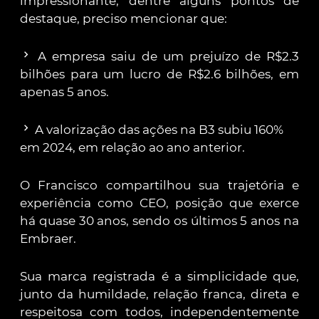
impressionante, dentre alguns pontos de
destaque, preciso mencionar que:
chevron_right
A empresa saiu de um prejuízo de R$2.3
bilhões para um lucro de R$2.6 bilhões, em
apenas 5 anos.
chevron_right
A valorização das ações na B3 subiu 160%
em 2024, em relação ao ano anterior.
O Francisco compartilhou sua trajetória e
experiência como CEO, posição que exerce
há quase 30 anos, sendo os últimos 5 anos na
Embraer.
Sua marca registrada é a simplicidade que,
junto da humildade, relação franca, direta e
respeitosa com todos, independentemente