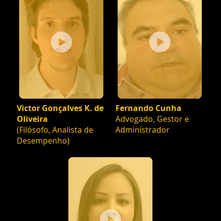
Victor Gonçalves K. de
Fernando Cunha
Oliveira
Advogado, Gestor e
(Filósofo, Analista de
Administrador
Desempenho)