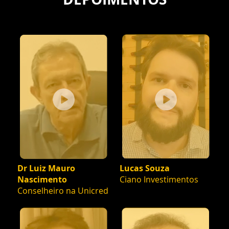
Dr Luiz Mauro
Lucas Souza
Nascimento
Ciano Investimentos
Conselheiro na Unicred